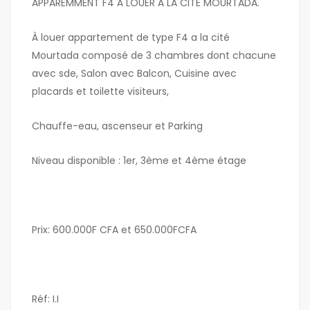
APPAREMMENT F4 À LOUER À LA CITÉ MOURTADA.
À louer appartement de type F4 a la cité
Mourtada composé de 3 chambres dont chacune
avec sde, Salon avec Balcon, Cuisine avec
placards et toilette visiteurs,
Chauffe-eau, ascenseur et Parking
Niveau disponible : 1er, 3ème et 4ème étage
Prix: 600.000F CFA et 650.000FCFA
Réf: I.I