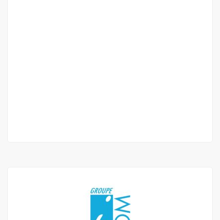
Studio F2 avec terrasse vue sur mer au
virage – Confort et proximité
Turn
500 000 Thousand F.CFA
/ Month
1 Chbr
1 Sb