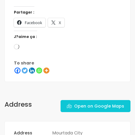
Partager :
Facebook
X
J?aime ça :
To share
Address
Open on Google Maps
Address
Mourtada City