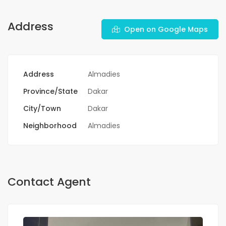
Address
Open on Google Maps
Address
Almadies
Province/State
Dakar
City/Town
Dakar
Neighborhood
Almadies
Contact Agent