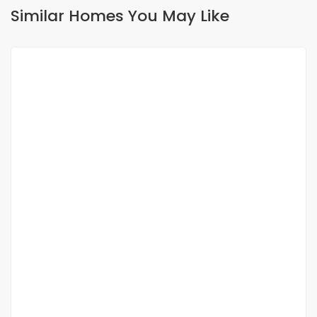
Similar Homes You May Like
FOR SALE
NEW
Magnifique F4, Pieds dans l’eau –
rendement locatif assuré
Turn
360 000 000 F.CFA