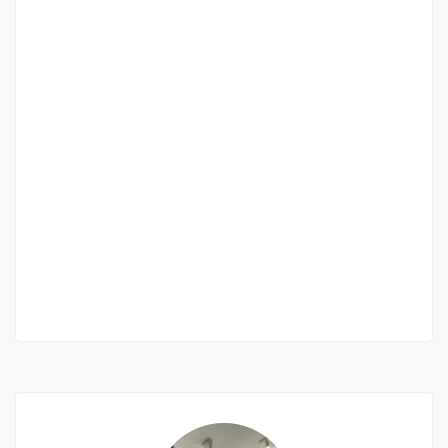
Furnished apartment for sale
Cité Aliou Sow, Dakar, Senegal
35 000 000 F.CFA
2 Chbr
3 Sb