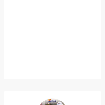
Bel appartement f4 à vendre au virage :
avec ou sans les meubles
Yoff-virage
265 000 000 M F.CFA
3 Chbr
3 Sb