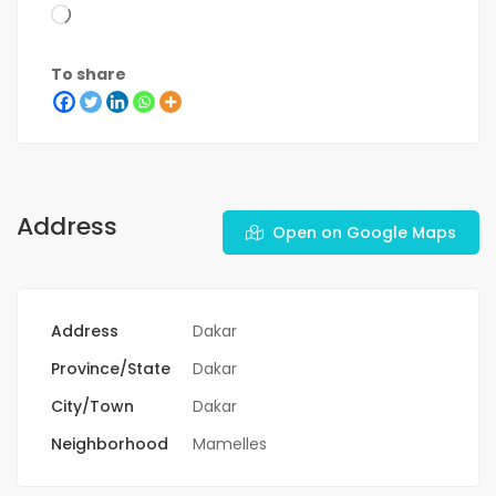
To share
Address
Open on Google Maps
Address
Dakar
Province/State
Dakar
City/Town
Dakar
Neighborhood
Mamelles