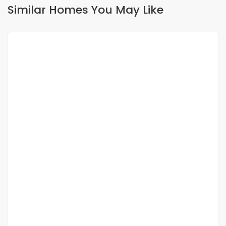
Similar Homes You May Like
FOR RENT
Appartement F3 à louer aux almadies
Almadies
400 000 Thousand F.CFA
/ Month
2 Chbr
2 Sb