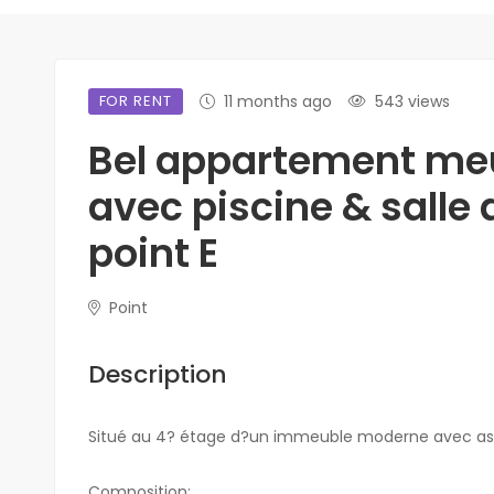
FOR RENT
11 months ago
543 views
Bel appartement me
avec piscine & salle 
point E
Point
Description
Situé au 4? étage d?un immeuble moderne avec asce
Composition: