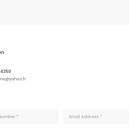
on
r
04350
ine@yahoo.fr