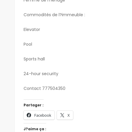
Commodités de l?immeuble :
Elevator
Pool
Sports hall
24-hour security
Contact 777504350
Partager :
Facebook
X
J?aime ça :