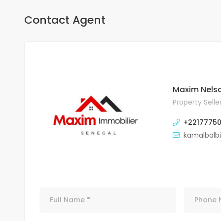
Contact Agent
Maxim Nels
Property Selle
+2217775
kamalbalb