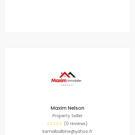
50 000 F.CFA
2 Chbr
2 Sb
Maxim Nelson
Property Seller
(0 reviews)
kamalbalbine@yahoo.fr