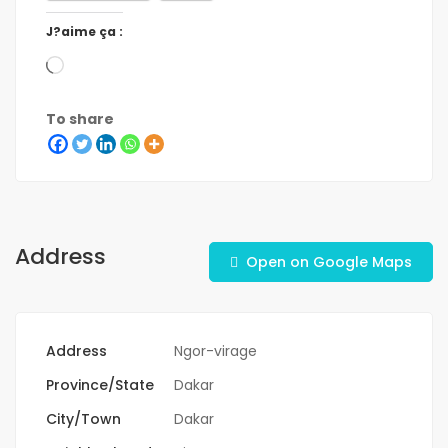
J?aime ça :
To share
Address
Open on Google Maps
Address
Ngor-virage
Province/State
Dakar
City/Town
Dakar