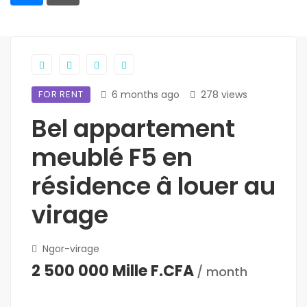
FOR RENT
6 months ago
278 views
Bel appartement
meublé F5 en
résidence â louer au
virage
Ngor-virage
2 500 000 Mille F.CFA
/ month