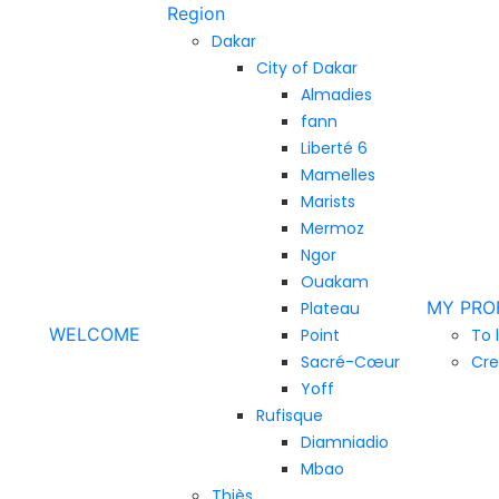
Region
Dakar
City of Dakar
Almadies
fann
Liberté 6
Mamelles
Marists
Mermoz
Ngor
Ouakam
MY PRO
Plateau
WELCOME
Point
To 
Sacré-Cœur
Cre
Yoff
Rufisque
Diamniadio
Mbao
Thiès