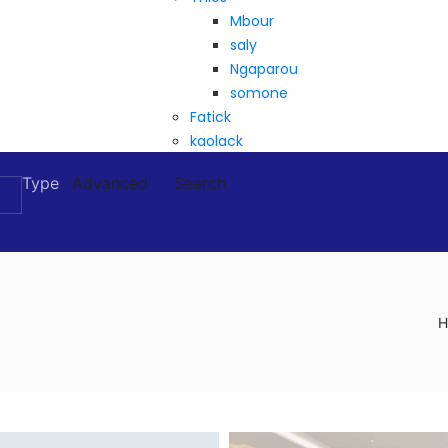
Mbour
saly
Ngaparou
somone
Fatick
kaolack
Type
Advanced
Search
H