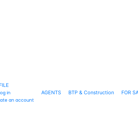
FILE
AGENTS
BTP & Construction
FOR S
log in
ate an account