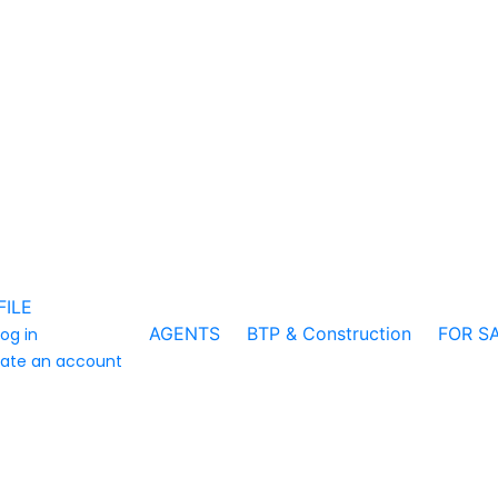
FILE
AGENTS
BTP & Construction
FOR S
log in
ate an account