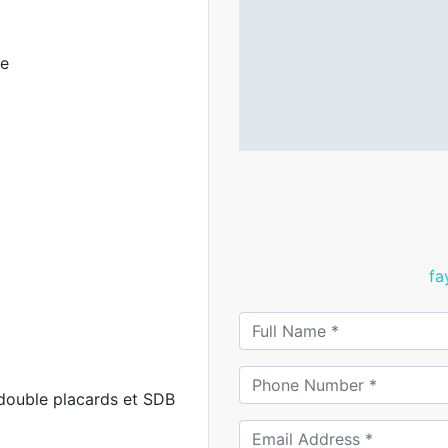
ue
fa
 double placards et SDB