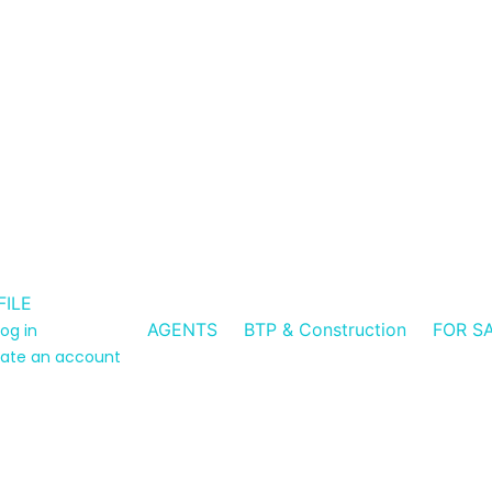
FILE
AGENTS
BTP & Construction
FOR S
log in
ate an account