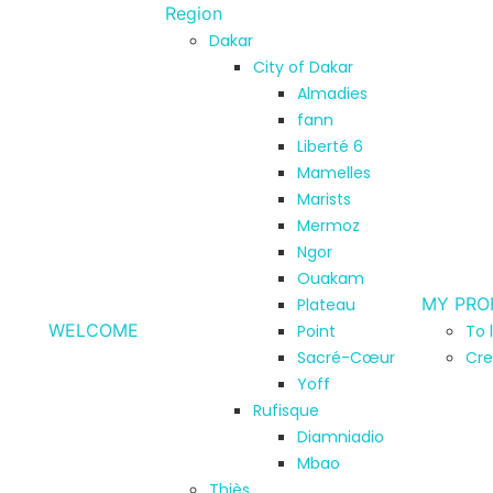
Region
Dakar
City of Dakar
Almadies
fann
Liberté 6
Mamelles
Marists
Mermoz
Ngor
Ouakam
MY PRO
Plateau
WELCOME
Point
To 
Sacré-Cœur
Cre
Yoff
Rufisque
Diamniadio
Mbao
Thiès