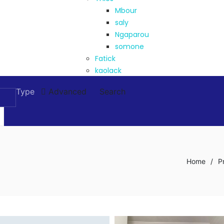
Mbour
saly
Ngaparou
somone
Fatick
kaolack
Type
Advanced
Search
Home
/
P