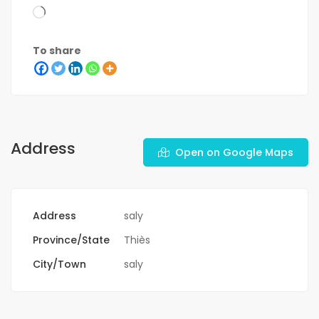
To share
Address
Open on Google Maps
Address
saly
Province/State
Thiès
City/Town
saly