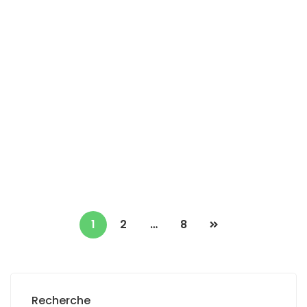
Vend lot de 5 terrains de 200 M2 à Thiès
ndiassane
Thiès ndiassane
0 Ch
500 000 F.CFA
1
2
…
8
Recherche