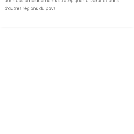
dans des emplacements stratégiques à Dakar et dans
d’autres régions du pays.
A VENDRE
Terrain de 150 m² à Diaxaye Niacourab
Diaxaye Niacourab
2
0 Ch
150 m