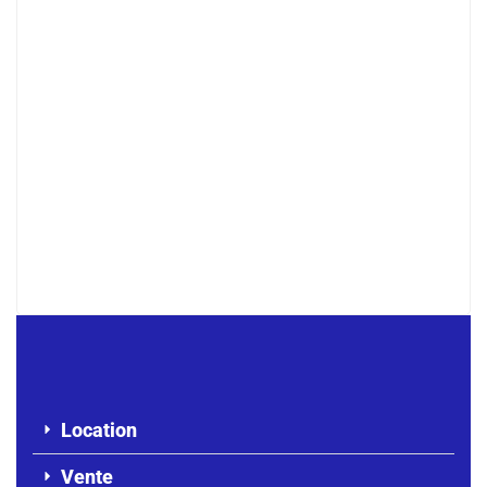
À LOUER – Studio F2 au rez-de-
chaussée – Almadies
250 000 F.CFA
/ Mois
Location
Vente