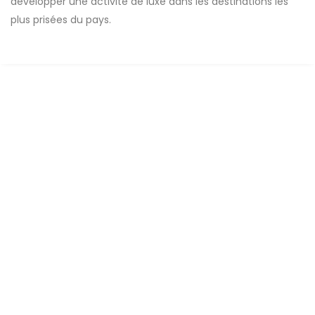
développer une activité de luxe dans les destinations les
plus prisées du pays.
A VENDRE
OFFRE SPÉCIALE
F3 résidentiel Nguerigne
Mbour
2
2 Ch
2 Sb
145 m