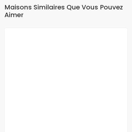
Maisons Similaires Que Vous Pouvez
Aimer
A LOUER
OFFRE SPÉCIALE
APPARTEMENT F3 À LOUER SICAP FOIRE
Mamelles
310 800 Mille F.CFA