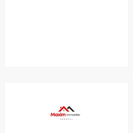
Appartement a louer a Mermoz sacré cœur
Mermoz-Sacré-Cœur, Dakar, Sénégal
400 000 F.CFA
/ MOIS
2 Ch