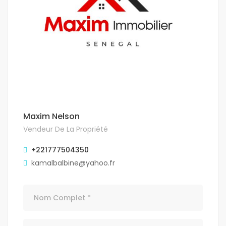
Maxim Nelson
Vendeur De La Propriété
+221777504350
kamalbalbine@yahoo.fr