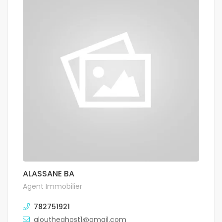
ALASSANE BA
Agent Immobilier
782751921
aloutheghost1@gmail.com