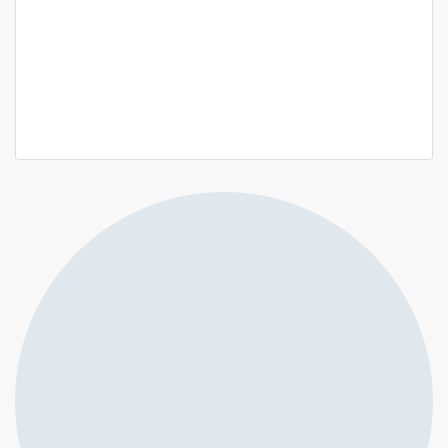
Villa 6 pieceà louer à ngor almadies
Ngor-almadies
1 000 000 M F.CFA
/ Mois
5 Ch
3 Sb