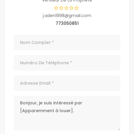
Vendeur De La Propriété
j.aden1998@gmail.com
773050851