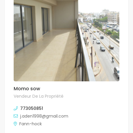
Momo sow
Vendeur De La Propriété
773050851
j.aden1998@gmail.com
Fann-hock