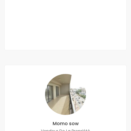
APPARTEMENT F4 À LOUER VDN
VDN
750 000 Mille F.CFA
3 Ch
4 Sb
Momo sow