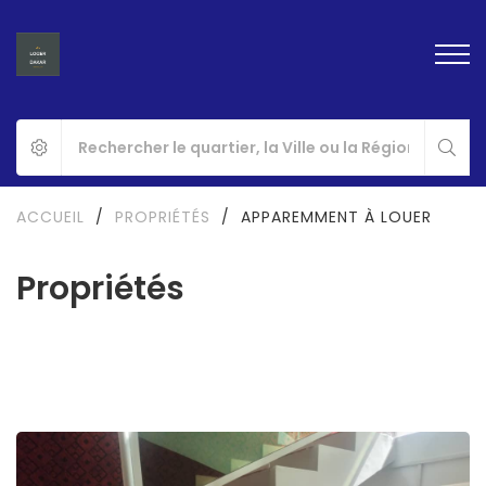
ACCUEIL
/
PROPRIÉTÉS
/
APPAREMMENT À LOUER
Propriétés