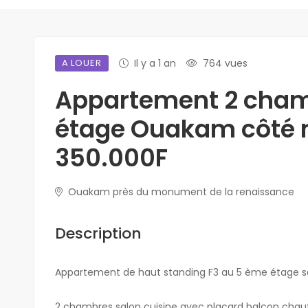
A LOUER
Il y a 1 an
764 vues
Appartement 2 cham
étage Ouakam côté
350.000F
Ouakam près du monument de la renaissance
Description
Appartement de haut standing F3 au 5 ème étage 
2 chambres salon cuisine avec placard balcon chauf