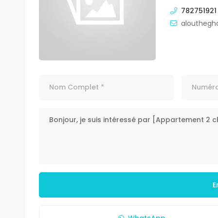
782751921
alouthegh
E
WhatsApp