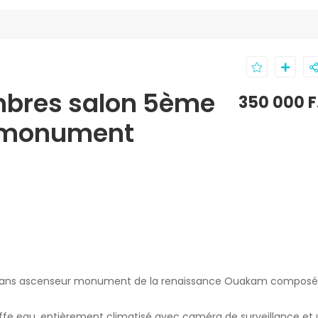
bres salon 5ème
350 000 F
 monument
sans ascenseur monument de la renaissance Ouakam composé 
fe eau, entièrement climatisé avec caméra de surveillance et 