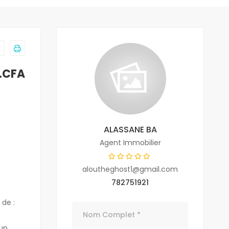
.CFA
ALASSANE BA
Agent Immobilier
aloutheghost1@gmail.com
782751921
de :
un