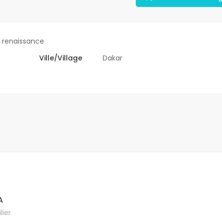
 renaissance
Ville/Village
Dakar
A
ier