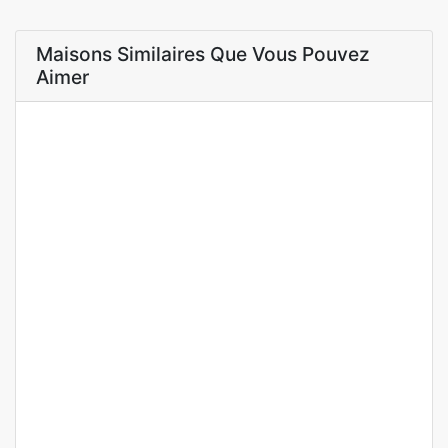
Maisons Similaires Que Vous Pouvez
Aimer
A LOUER
Appartement à louer à dakar cité mbackiyou faye
Mamelles, Dakar, Sénégal