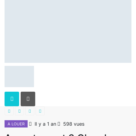
Il y a 1 an
598 vues
A LOUER