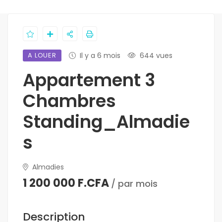
A LOUER
Il y a 6 mois
644 vues
Appartement 3
Chambres
Standing_Almadie
s
Almadies
1 200 000 F.CFA
/ par mois
Description