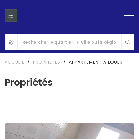
ACCUEIL
/
PROPRIÉTÉS
/
APPARTEMENT À LOUER
Propriétés