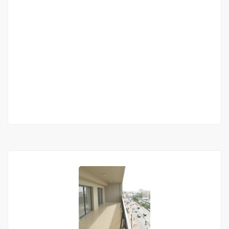
Almadies
Almadies
450 000 Mille F.CFA
/ Mois
1 Ch
1 Sb