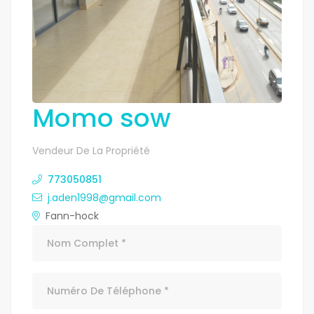
Momo sow
Vendeur De La Propriété
773050851
j.aden1998@gmail.com
Fann-hock