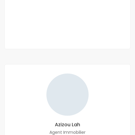
Appartement 2 chambres sallon meublé à
louer au SIPRES
SIPRES
55 000 Mille F.CFA
Azizou Lah
Agent Immobilier