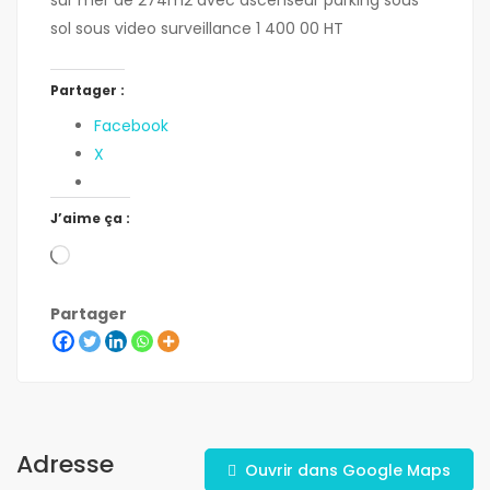
sur mér de 274m2 avec ascenseur parking sous
sol sous video surveillance 1 400 00 HT
Partager :
Facebook
X
J’aime ça :
Partager
Adresse
Ouvrir dans Google Maps