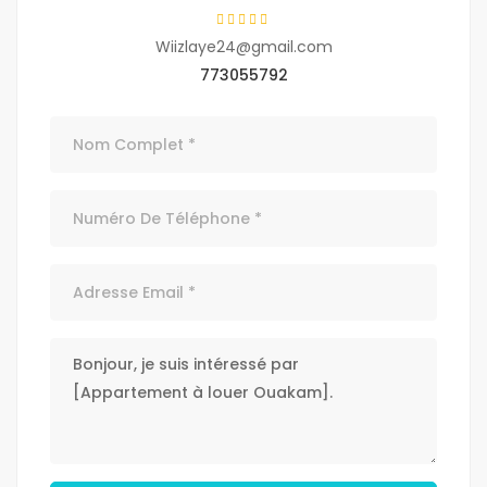
Wiizlaye24@gmail.com
773055792