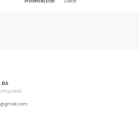
Province/État
Dakar
 BA
 Propriété
3@gmail.com