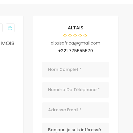
ALTAIS
/ MOIS
altaisafrica@gmail.com
+221 775555570