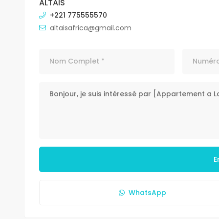
ALTAIS
+221 775555570
altaisafrica@gmail.com
E
WhatsApp