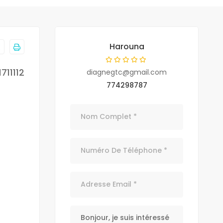
Harouna
1711112
diagnegtc@gmail.com
774298787