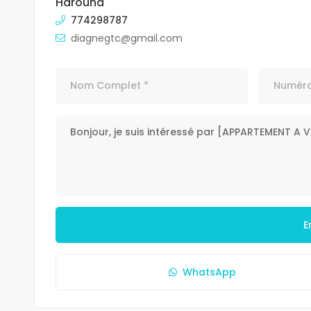
Harouna
774298787
diagnegtc@gmail.com
E
WhatsApp