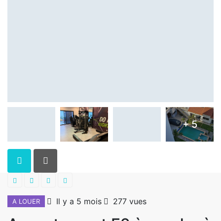
+ 5
Il y a 5 mois
277 vues
A LOUER