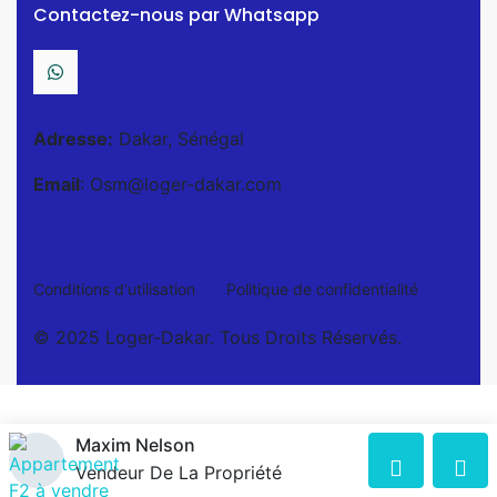
Contactez-nous par Whatsapp
Adresse:
Dakar, Sénégal
Email
: Osm@loger-dakar.com
Conditions d'utilisation
Politique de confidentialité
© 2025 Loger-Dakar. Tous Droits Réservés.
Maxim Nelson
Vendeur De La Propriété