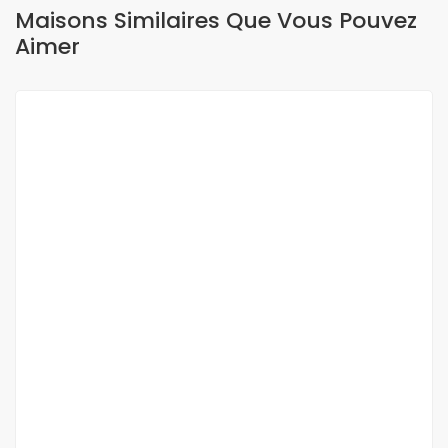
Maisons Similaires Que Vous Pouvez
Aimer
A LOUER
OFFRE SPÉCIALE
APPARTEMENT MEUBLÉF4 À LOUER VIRAGE
Virage
60 000 F.CFA
/ Par Jour