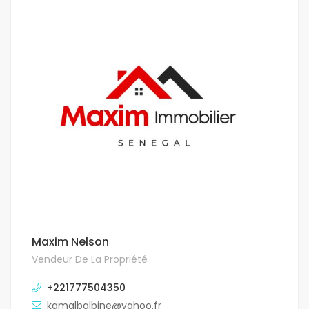
Maxim Nelson
Vendeur De La Propriété
+221777504350
kamalbalbine@yahoo.fr