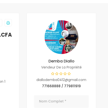
.CFA
Demba Diallo
Vendeur De La Propriété
diallodemba0412@gmail.com
n 1
771668888 / 779811919