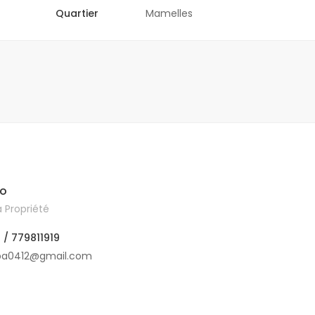
Quartier
Mamelles
lo
 Propriété
 / 779811919
ba0412@gmail.com