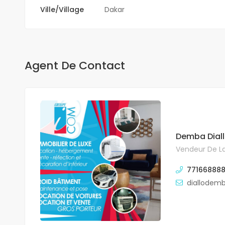
Ville/Village
Dakar
Agent De Contact
Demba Dial
Vendeur De La
771668888
diallodem