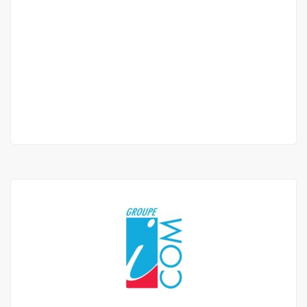
Appartement f2 à louer au virage
Virage
250 000 Mille F.CFA
/ Mois
1 Ch
1 Sb