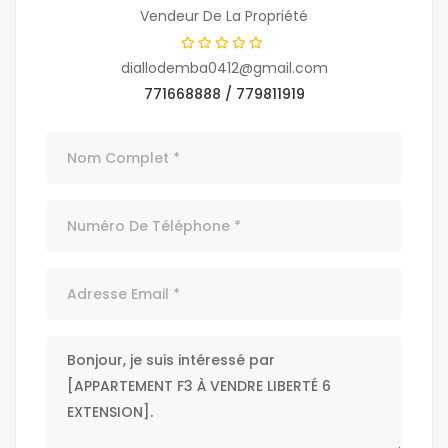
Vendeur De La Propriété
diallodemba0412@gmail.com
771668888 / 779811919