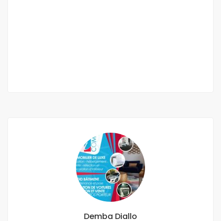
Appartement F4 Keur Damel Cité mixta
Keur Damel Cité Mixta Cité Magistrat;
70 M F.CFA
2
3 Ch
2 Sb
100 m
Demba Diallo