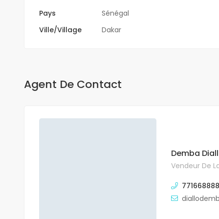
Pays
Sénégal
Ville/Village
Dakar
Agent De Contact
Demba Dial
Vendeur De La
771668888
diallodem