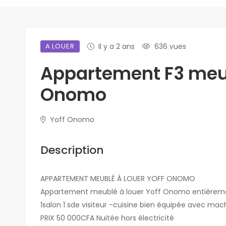
A LOUER
Il y a 2 ans
636 vues
Appartement F3 meubl
Onomo
Yoff Onomo
Description
APPARTEMENT MEUBLÉ À LOUER YOFF ONOMO
Appartement meublé à louer Yoff Onomo entièremen
1salon 1 sde visiteur -cuisine bien équipée avec m
PRIX 50 000CFA Nuitée hors électricité