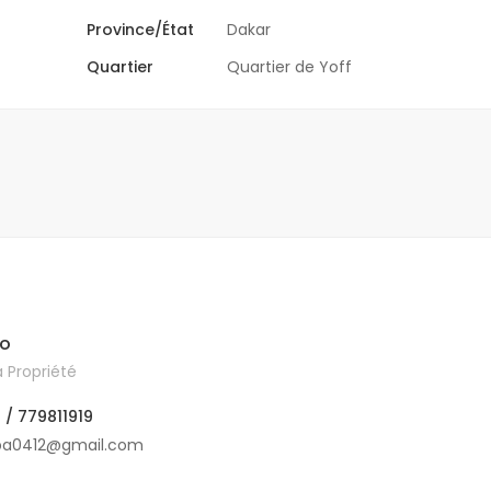
Province/État
Dakar
Quartier
Quartier de Yoff
lo
 Propriété
 / 779811919
ba0412@gmail.com