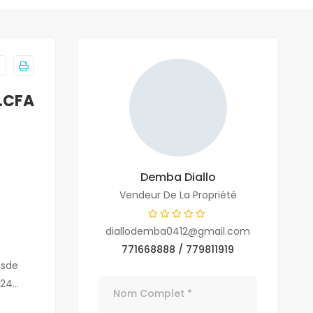
.CFA
Demba Diallo
Vendeur De La Propriété
diallodemba0412@gmail.com
771668888 / 779811919
 sde
H24…