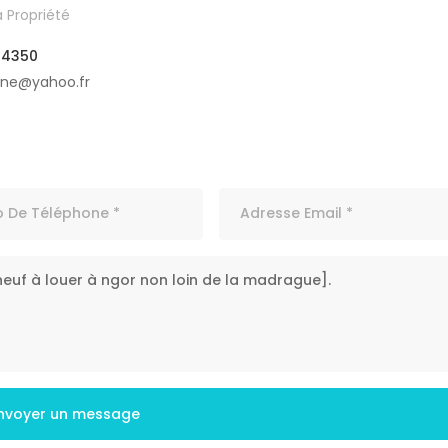
 Propriété
04350
ine@yahoo.fr
nvoyer un message