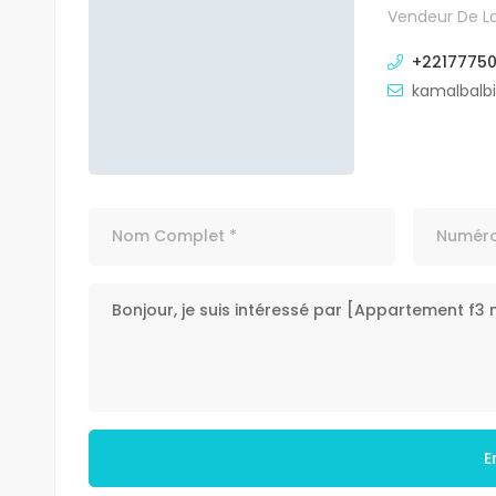
Vendeur De La
+2217775
kamalbalb
E