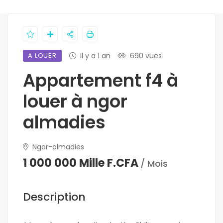
A LOUER
Il y a 1 an
690 vues
Appartement f4 à
louer à ngor
almadies
Ngor-almadies
1 000 000 Mille F.CFA
/ Mois
Description