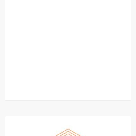
Appartement Moderne de Type F5 à Louer –
Mamelles, Cité des Magistrats
Mamelles, Cité des Magistrats
800 000 F.CFA
4 Ch
4 Sb