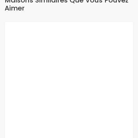
Maisons Similaires Que Vous Pouvez
Aimer
A LOUER
Appartement f3 à louer au point E sur
l’Avenue Cheikh Anta Diop
Point E Avenue Cheikh Anta Diop
800 000 Mille F.CFA
/ Mois