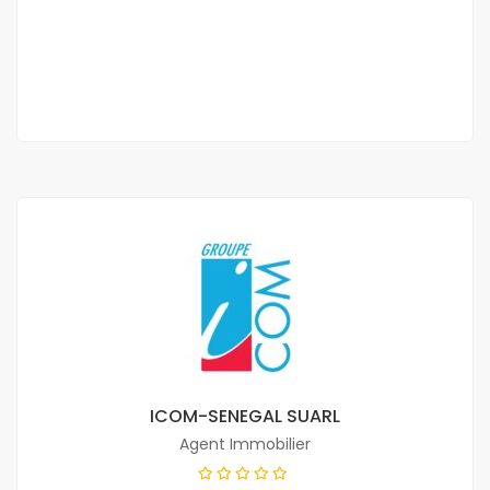
1 200 000 F.CFA
/ Par mois
2
3 Ch
2 Sb
170 m
ICOM-SENEGAL SUARL
Agent Immobilier