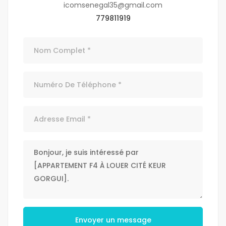
icomsenegal35@gmail.com
779811919
Envoyer un message