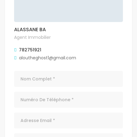
ALASSANE BA
Agent Immobilier
782751921
aloutheghost1@gmail.com