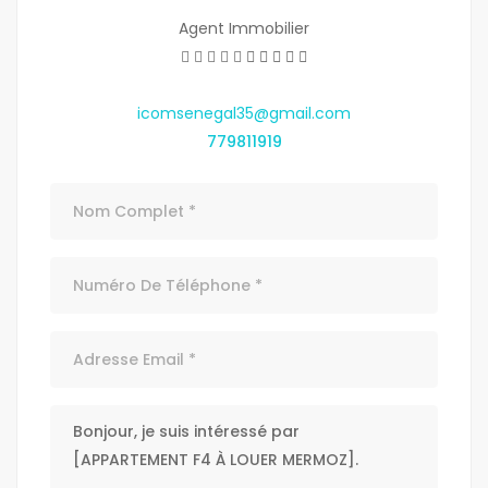
Agent Immobilier
icomsenegal35@gmail.com
779811919