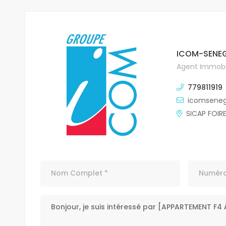
ICOM-SENEG
Agent Immobil
779811919
icomsene
SICAP FOIR