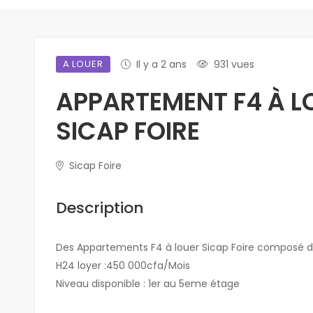
A LOUER
Il y a 2 ans
931 vues
APPARTEMENT F4 À L
SICAP FOIRE
Sicap Foire
Description
Des Appartements F4 à louer Sicap Foire composé de 
H24 loyer :450 000cfa/Mois
Niveau disponible : 1er au 5eme étage