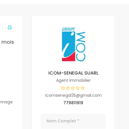
r mois
ICOM-SENEGAL SUARL
Agent Immobilier
icomsenegal35@gmail.com
iennage
779811919