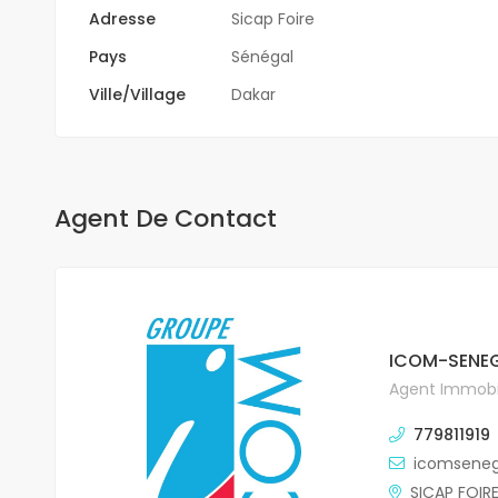
Adresse
Sicap Foire
Pays
Sénégal
Ville/Village
Dakar
Agent De Contact
ICOM-SENEG
Agent Immobil
779811919
icomsene
SICAP FOIR