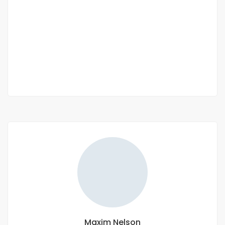
Appartement à louer et à vendre Fann
Point-E Amitié
Residence Boissy Fann Hock, Dakar, Sénégal
1 800 000 F.CFA
2
3 Ch
1 Sb
175 m
Maxim Nelson