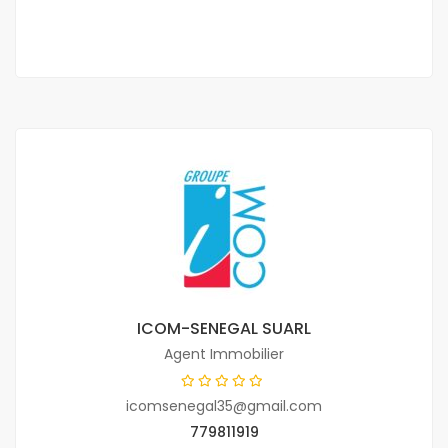
1 Ch
1 Sb
ICOM-SENEGAL SUARL
Agent Immobilier
icomsenegal35@gmail.com
779811919