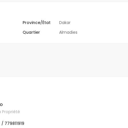
Province/État
Dakar
Quartier
Almadies
lo
 Propriété
 / 779811919