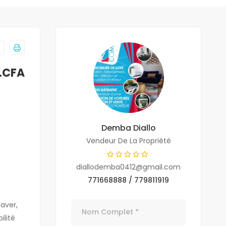
F.CFA
Demba Diallo
Vendeur De La Propriété
diallodemba0412@gmail.com
771668888 / 779811919
laver,
ilité