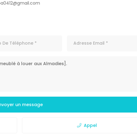
ba0412@gmail.com
nvoyer un message
Appel