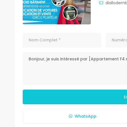
diallodem
E
WhatsApp