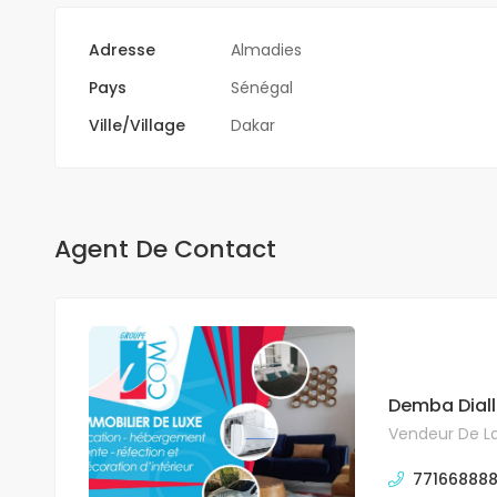
Adresse
Almadies
Pays
Sénégal
Ville/Village
Dakar
Agent De Contact
Demba Dial
Vendeur De La
771668888