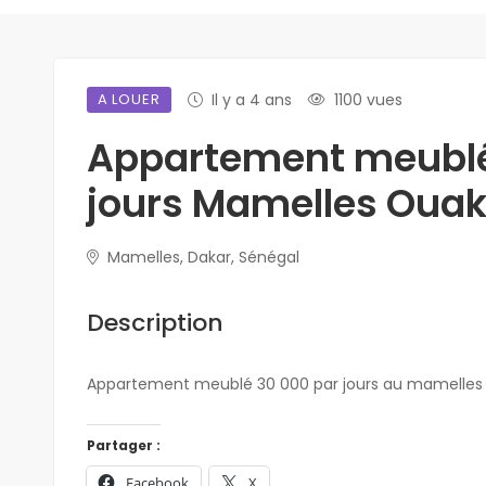
A LOUER
Il y a 4 ans
1100 vues
Appartement meublé
jours Mamelles Oua
Mamelles, Dakar, Sénégal
Description
Appartement meublé 30 000 par jours au mamelle
Partager :
Facebook
X