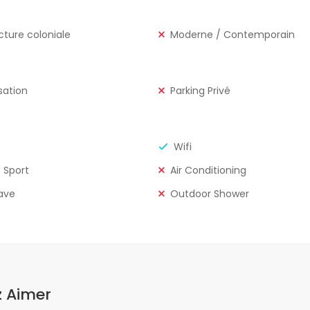
cture coloniale
Moderne / Contemporain
sation
Parking Privé
Wifi
e Sport
Air Conditioning
ave
Outdoor Shower
z Aimer