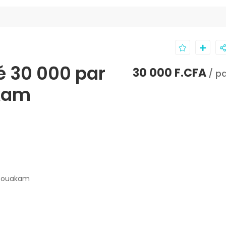
 30 000 par
30 000 F.CFA
/ pa
kam
s ouakam