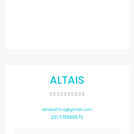
louer
Fann hock
350 000 Mille F.CFA
ALTAIS
altaisafrica@gmail.com
221 775555570