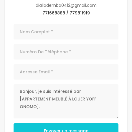
diallodemba0412@gmail.com
771668888 / 779811919
Envoyer un message