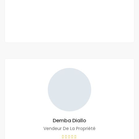
600 000 F.CFA
/ Par Mois
3 Ch
3 Sb
Demba Diallo
Vendeur De La Propriété