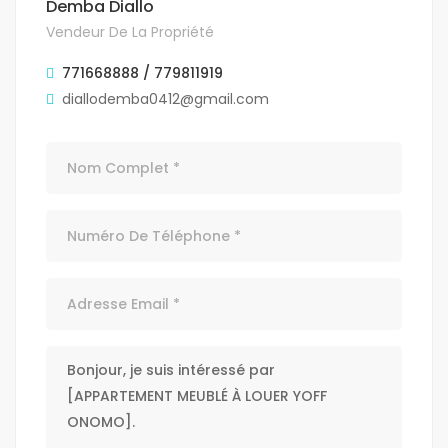
Demba Diallo
Vendeur De La Propriété
771668888 / 779811919
diallodemba0412@gmail.com