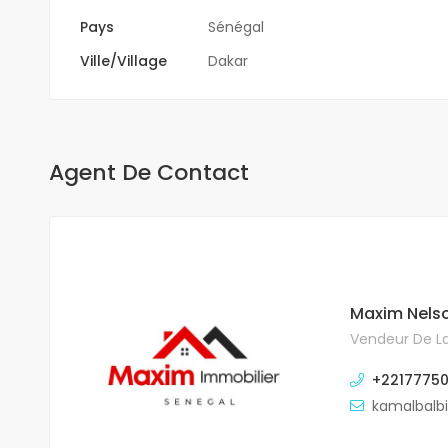
Pays
Sénégal
Ville/Village
Dakar
Agent De Contact
Maxim Nels
Vendeur De La
+2217775
kamalbalb