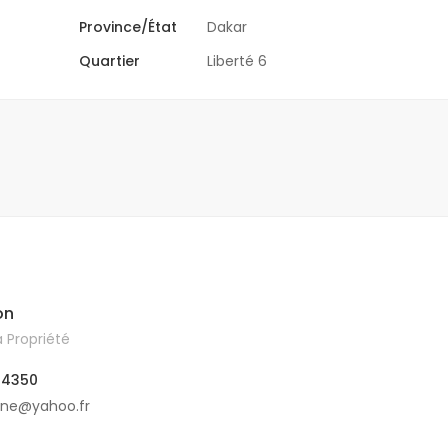
Province/État
Dakar
Quartier
Liberté 6
on
 Propriété
04350
ine@yahoo.fr