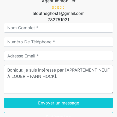
Agent Immobilier
aloutheghost1@gmail.com
782751921
Envoyer un message