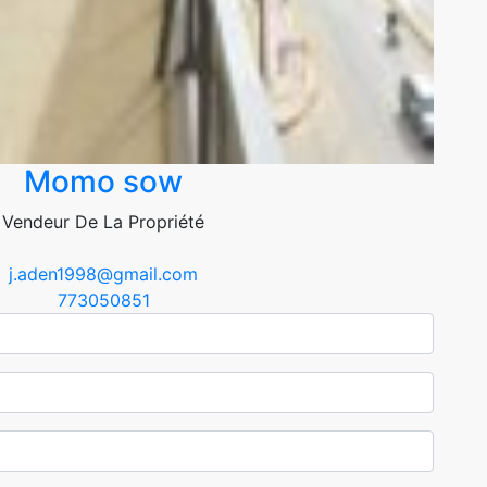
Momo sow
Vendeur De La Propriété
j.aden1998@gmail.com
773050851