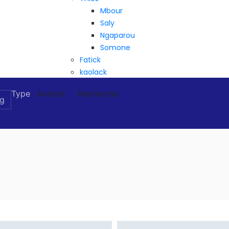
Mbour
Saly
Ngaparou
Somone
Fatick
kaolack
Type
Avancé
Recherche