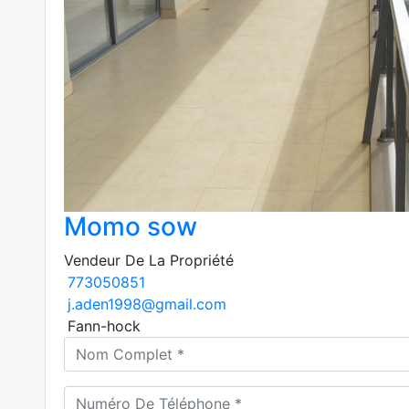
Momo sow
Vendeur De La Propriété
773050851
j.aden1998@gmail.com
Fann-hock