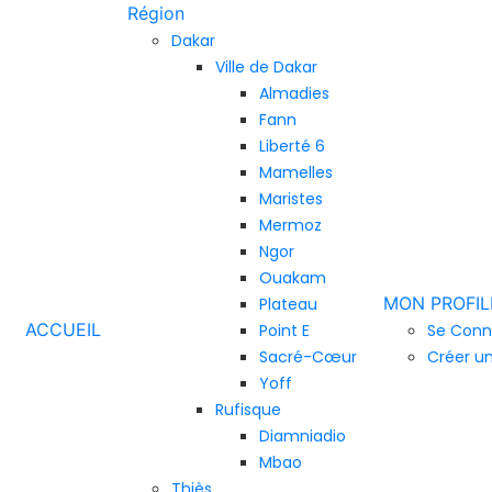
Région
Dakar
Ville de Dakar
Almadies
Fann
Liberté 6
Mamelles
Maristes
Mermoz
Ngor
Ouakam
MON PROFIL
Plateau
ACCUEIL
Point E
Se Conn
Sacré-Cœur
Créer u
Yoff
Rufisque
Diamniadio
Mbao
Thiès