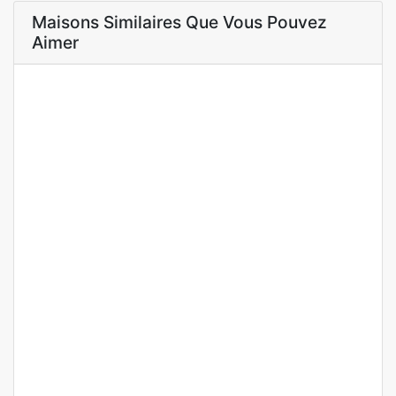
Maisons Similaires Que Vous Pouvez
Aimer
A VENDRE
NEUF
F4 neuf haut de gamme Amitié
Amitié
187 500 000 F.CFA