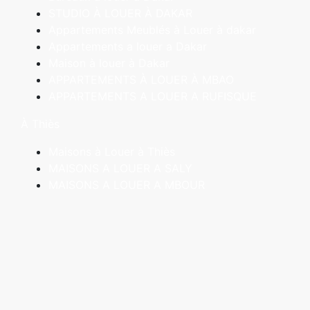
STUDIO À LOUER À DAKAR
Appartements Meublés à Louer à dakar
Appartements a louer a Dakar
Maison à louer à Dakar
APPARTEMENTS À LOUER À MBAO
APPARTEMENTS A LOUER A RUFISQUE
À Thiès
Maisons à Louer à Thiès
MAISONS A LOUER A SALY
MAISONS A LOUER A MBOUR