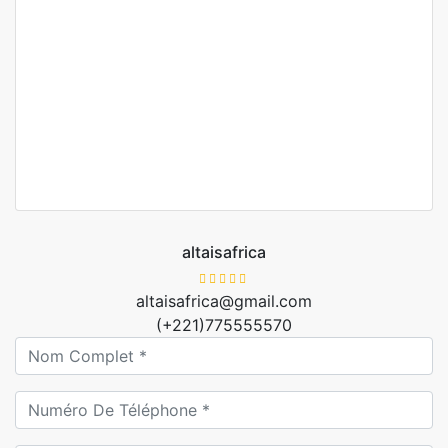
À vendre – Magnifique appartement F4 avec vue mer
au Virage
Le virage
155 000 000 M F.CFA
3 Ch
3 Sb
altaisafrica
altaisafrica@gmail.com
(+221)775555570