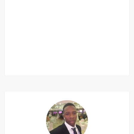
À LOUER – Appartement F2 en duplex aux
Almadies
Almadies
250 000 Mille F.CFA
/ Mois
1 Ch
1 Sb