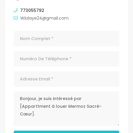
773055792
Wiizlaye24@gmail.com