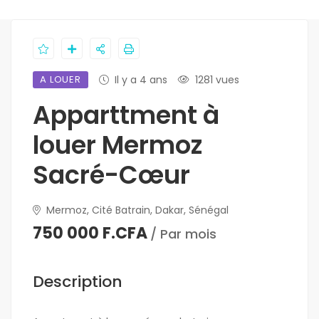
A LOUER
Il y a 4 ans
1281 vues
Apparttment à
louer Mermoz
Sacré-Cœur
Mermoz, Cité Batrain, Dakar, Sénégal
750 000 F.CFA
/ Par mois
Description